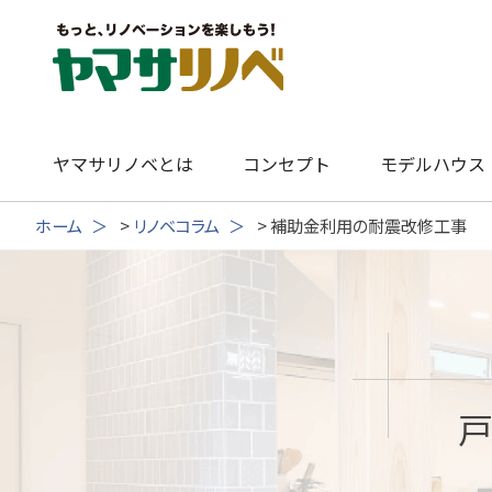
Skip
to
content
ヤマサリノベとは
コンセプト
モデルハウス
ホーム
>
リノベコラム
>
補助金利用の耐震改修工事