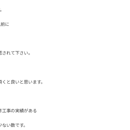
す。
以前に
認されて下さい。
頂くと良いと思います。
修工事の実績がある
少ない数です。