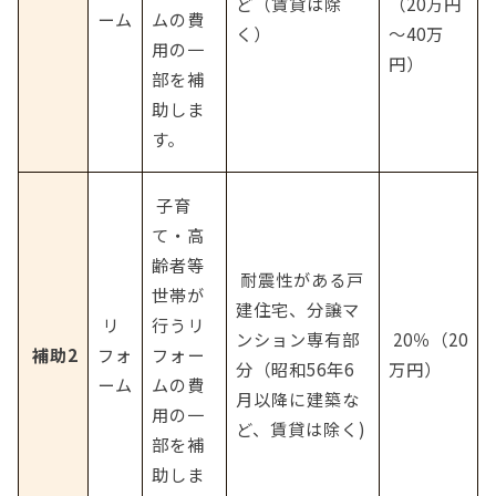
ど（賃貸は除
（20万円
ーム
ムの費
く）
～40万
用の一
円）
部を補
助しま
す。
 子育
て・高
齢者等
 耐震性がある戸
世帯が
建住宅、分譲マ
 リ
行うリ
ンション専有部
 20％（20
補助2
フォ
フォー
分（昭和56年6
万円）
ーム
ムの費
月以降に建築な
用の一
ど、賃貸は除く)
部を補
助しま