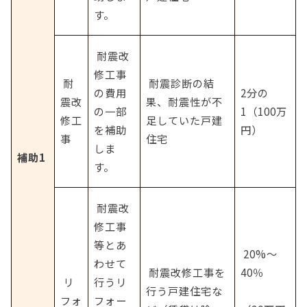
す。
 耐震改
修工事
 耐
 耐震診断の結
の費用
2分の
震改
果、耐震性が不
の一部
1（100万
修工
足していた戸建
を補助
円）
事
住宅
しま
補助1
す。
 耐震改
修工事
等とあ
 20%～
わせて
 耐震改修工事を
40％
 リ
行うリ
行う戸建住宅な
フォ
フォー