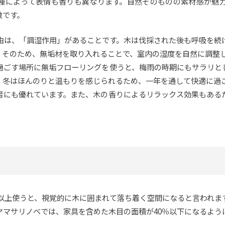
種によって表情も香りも異なります。自然そのものの素材感が魅
徴です。
由は、「調湿作用」があることです。木は伐採された後も呼吸を続
。そのため、無垢材を取り入れることで、室内の湿度を自然に調整
過ごす場所に無垢フローリングを使うと、梅雨の時期にもサラリと
、冬はほんのりと温もりを感じられるため、一年を通して快適に過
音にも優れています。また、木の香りによるリラックス効果もある
以上使うと、視覚的に木に囲まれて落ち着く空間になると言われま
ヤマサリノベでは、家具を含めた木目の面積が40％以下になるよう