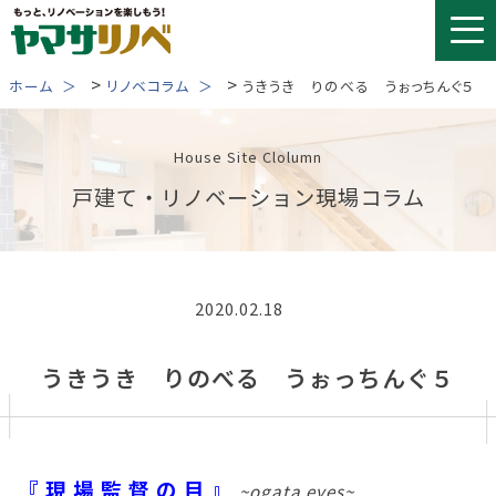
Skip
to
content
>
>
ホーム
リノベコラム
うきうき りのべる うぉっちんぐ５
House Site Clolumn
戸建て・リノベーション現場コラム
2020.02.18
うきうき りのべる うぉっちんぐ５
『 現 場 監 督 の 目 』
~ogata eyes~