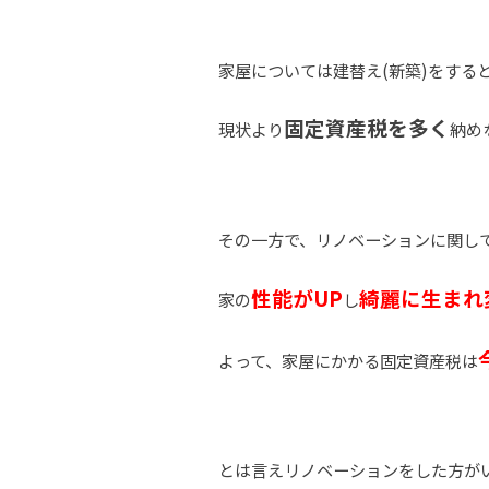
家屋については建替え(新築)をする
固定資産税を多く
現状より
納め
その一方で、リノベーションに関し
性能がUP
綺麗に生まれ
家の
し
よって、家屋にかかる固定資産税は
とは言えリノベーションをした方が