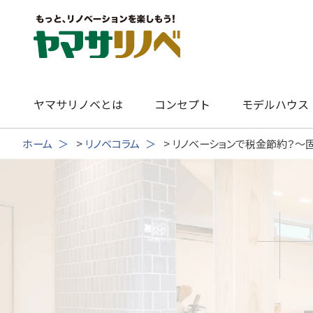
Skip
to
content
ヤマサリノベとは
コンセプト
モデルハウス
ホーム
>
リノベコラム
>
リノベーションで税金節約？～