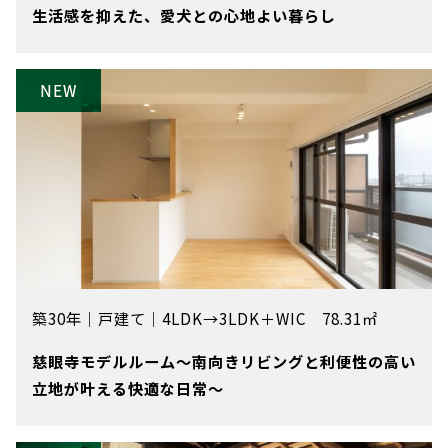
生活感を抑えた、愛犬との心地よい暮らし
築30年
｜
戸建て
｜
4LDK→3LDK＋WIC 78.31㎡
慈眼寺モデルルーム～南向きリビングと利便性の高い
立地が叶える快適な日常～