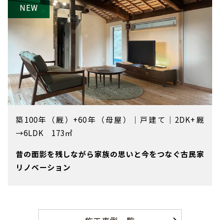
築100年（厩）+60年（母屋）
｜
戸建て
｜
2DK+厩
→6LDK 173㎡
昔の面影を残しながら家族の思いと今をつなぐ古民家
リノベーション