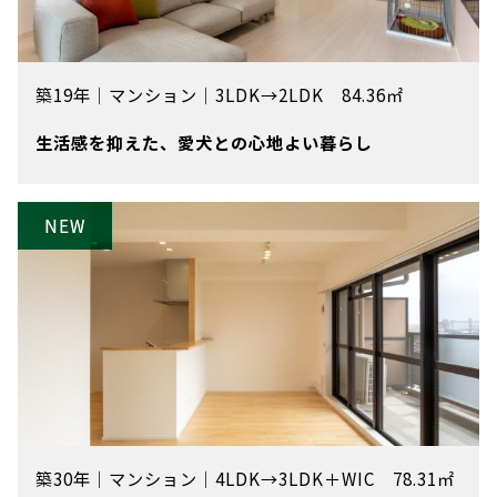
築19年
｜
マンション
｜
3LDK→2LDK 84.36㎡
生活感を抑えた、愛犬との心地よい暮らし
築30年
｜
マンション
｜
4LDK→3LDK＋WIC 78.31㎡