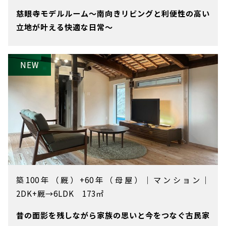
慈眼寺モデルルーム～南向きリビングと利便性の高い
立地が叶える快適な日常～
築100年（厩）+60年（母屋）
｜
マンション
｜
2DK+厩→6LDK 173㎡
昔の面影を残しながら家族の思いと今をつなぐ古民家