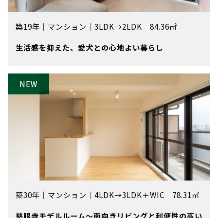
築19年
｜
マンション
｜
3LDK→2LDK 84.36㎡
生活感を抑えた、愛犬との心地よい暮らし
築30年
｜
マンション
｜
4LDK→3LDK＋WIC 78.31㎡
慈眼寺モデルルーム～南向きリビングと利便性の高い