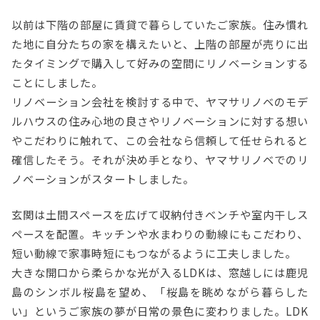
以前は下階の部屋に賃貸で暮らしていたご家族。住み慣れ
た地に自分たちの家を構えたいと、上階の部屋が売りに出
たタイミングで購入して好みの空間にリノベーションする
ことにしました。
リノベーション会社を検討する中で、ヤマサリノベのモデ
ルハウスの住み心地の良さやリノベーションに対する想い
やこだわりに触れて、この会社なら信頼して任せられると
確信したそう。それが決め手となり、ヤマサリノベでのリ
ノベーションがスタートしました。
玄関は土間スペースを広げて収納付きベンチや室内干しス
ペースを配置。キッチンや水まわりの動線にもこだわり、
短い動線で家事時短にもつながるように工夫しました。
大きな開口から柔らかな光が入るLDKは、窓越しには鹿児
島のシンボル桜島を望め、「桜島を眺めながら暮らした
い」というご家族の夢が日常の景色に変わりました。LDK